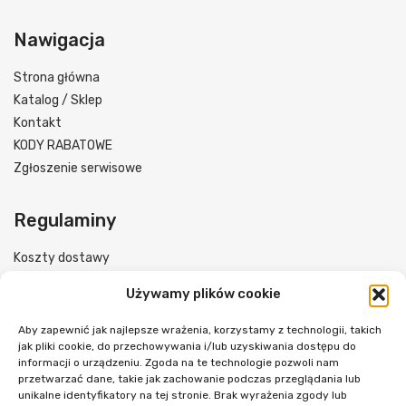
Nawigacja
Strona główna
Katalog / Sklep
Kontakt
KODY RABATOWE
Zgłoszenie serwisowe
Regulaminy
Koszty dostawy
Formy płatności
Używamy plików cookie
Regulamin sklepu
Polityka prywatności
Aby zapewnić jak najlepsze wrażenia, korzystamy z technologii, takich
jak pliki cookie, do przechowywania i/lub uzyskiwania dostępu do
Reklamacje i zwroty
informacji o urządzeniu. Zgoda na te technologie pozwoli nam
przetwarzać dane, takie jak zachowanie podczas przeglądania lub
unikalne identyfikatory na tej stronie. Brak wyrażenia zgody lub
Śledź nas