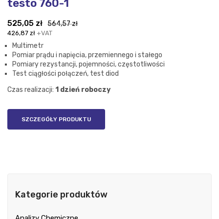
testo 760-1
Pierwotna
Aktualna
525,05
zł
564,57
zł
cena
cena
426,87
zł
+VAT
wynosiła:
wynosi:
Multimetr
564,57 zł.
525,05 zł.
Pomiar prądu i napięcia, przemiennego i stałego
Pomiary rezystancji, pojemności, częstotliwości
Test ciągłości połączeń, test diod
Czas realizacji:
1 dzień roboczy
SZCZEGÓŁY PRODUKTU
Kategorie produktów
Analizy Chemiczne