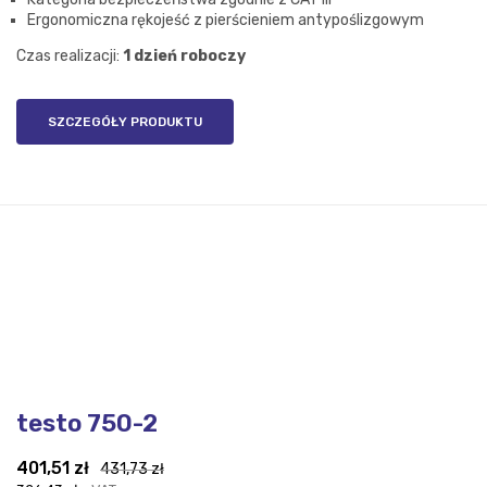
Ergonomiczna rękojeść z pierścieniem antypoślizgowym
Czas realizacji:
1 dzień roboczy
SZCZEGÓŁY PRODUKTU
testo 750-2
Pierwotna
Aktualna
401,51
zł
431,73
zł