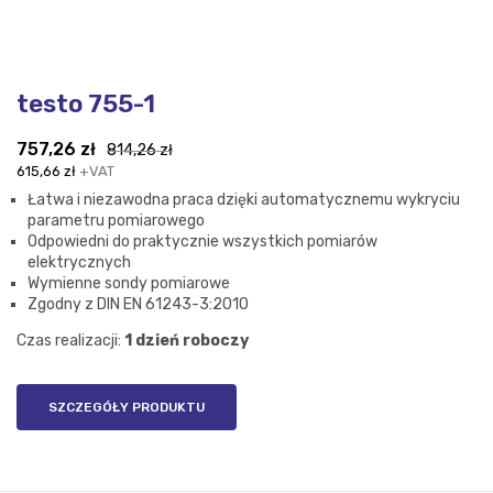
testo 755-1
Pierwotna
Aktualna
757,26
zł
814,26
zł
cena
cena
615,66
zł
+VAT
wynosiła:
wynosi:
Łatwa i niezawodna praca dzięki automatycznemu wykryciu
814,26 zł.
757,26 zł.
parametru pomiarowego
Odpowiedni do praktycznie wszystkich pomiarów
elektrycznych
Wymienne sondy pomiarowe
Zgodny z DIN EN 61243-3:2010
Czas realizacji:
1 dzień roboczy
SZCZEGÓŁY PRODUKTU