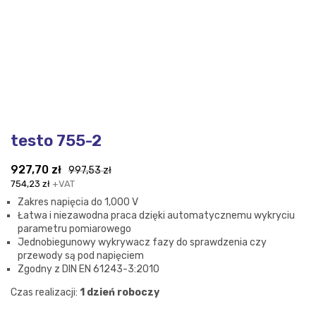
testo 755-2
Pierwotna
Aktualna
927,70
zł
997,53
zł
cena
cena
754,23
zł
+VAT
wynosiła:
wynosi:
Zakres napięcia do 1,000 V
997,53 zł.
927,70 zł.
Łatwa i niezawodna praca dzięki automatycznemu wykryciu
parametru pomiarowego
Jednobiegunowy wykrywacz fazy do sprawdzenia czy
przewody są pod napięciem
Zgodny z DIN EN 61243-3:2010
Czas realizacji:
1 dzień roboczy