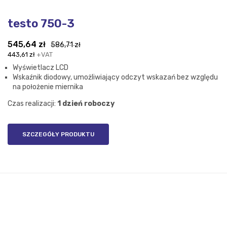
testo 750-3
Pierwotna
Aktualna
545,64
zł
586,71
zł
cena
cena
443,61
zł
+VAT
wynosiła:
wynosi:
Wyświetlacz LCD
586,71 zł.
545,64 zł.
Wskaźnik diodowy, umożliwiający odczyt wskazań bez względu
na położenie miernika
Czas realizacji:
1 dzień roboczy
SZCZEGÓŁY PRODUKTU