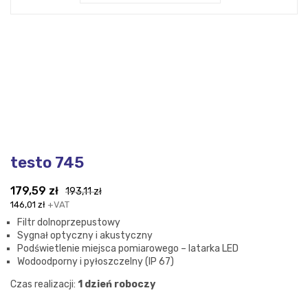
testo 745
Pierwotna
Aktualna
179,59
zł
193,11
zł
cena
cena
146,01
zł
+VAT
wynosiła:
wynosi:
Filtr dolnoprzepustowy
193,11 zł.
179,59 zł.
Sygnał optyczny i akustyczny
Podświetlenie miejsca pomiarowego – latarka LED
Wodoodporny i pyłoszczelny (IP 67)
Czas realizacji:
1 dzień roboczy