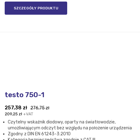
SZCZEGÓŁY PRODUKTU
testo 750-1
Pierwotna
Aktualna
257,38
zł
276,75
zł
cena
cena
209,25
zł
+VAT
wynosiła:
wynosi:
Czytelny wskaźnik diodowy, oparty na światłowodzie,
276,75 zł.
257,38 zł.
umożliwiającym odczyt bez względu na położenie urządzenia
Zgodny z DIN EN 61243-3:2010
Kategoria bezpieczeństwa zgodnie z CAT III