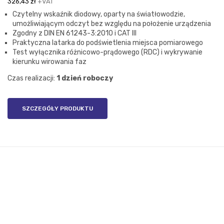
cena
cena
326,43
zł
+VAT
wynosiła:
wynosi:
Czytelny wskaźnik diodowy, oparty na światłowodzie,
431,73 zł.
401,51 zł.
umożliwiającym odczyt bez względu na położenie urządzenia
Zgodny z DIN EN 61243-3:2010 i CAT III
Praktyczna latarka do podświetlenia miejsca pomiarowego
Test wyłącznika różnicowo-prądowego (RDC) i wykrywanie
kierunku wirowania faz
Czas realizacji:
1 dzień roboczy
SZCZEGÓŁY PRODUKTU