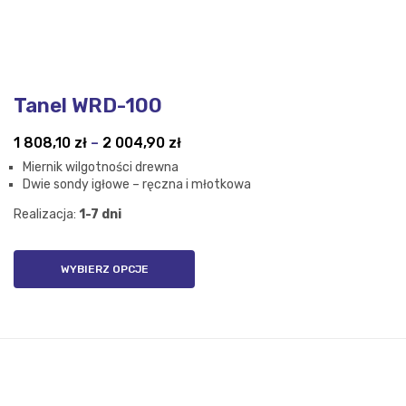
Tanel WRD-100
Zakres
1 808,10
zł
–
2 004,90
zł
cen:
Miernik wilgotności drewna
od
Dwie sondy igłowe – ręczna i młotkowa
1
Realizacja:
1-7 dni
808,10 zł
do
2
WYBIERZ OPCJE
004,90 zł