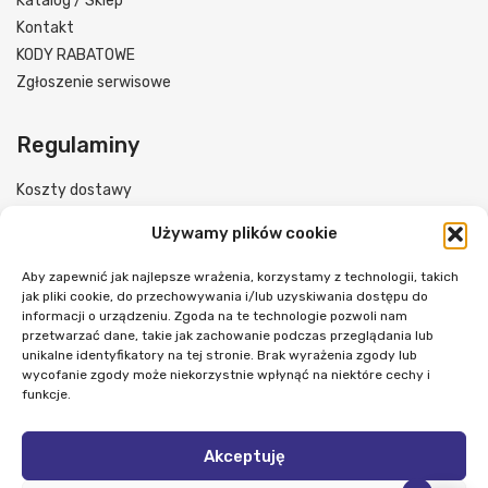
Katalog / Sklep
Kontakt
KODY RABATOWE
Zgłoszenie serwisowe
Regulaminy
Koszty dostawy
Formy płatności
Używamy plików cookie
Regulamin sklepu
Polityka prywatności
Aby zapewnić jak najlepsze wrażenia, korzystamy z technologii, takich
jak pliki cookie, do przechowywania i/lub uzyskiwania dostępu do
Reklamacje i zwroty
informacji o urządzeniu. Zgoda na te technologie pozwoli nam
przetwarzać dane, takie jak zachowanie podczas przeglądania lub
unikalne identyfikatory na tej stronie. Brak wyrażenia zgody lub
Śledź nas
wycofanie zgody może niekorzystnie wpłynąć na niektóre cechy i
funkcje.
Akceptuję