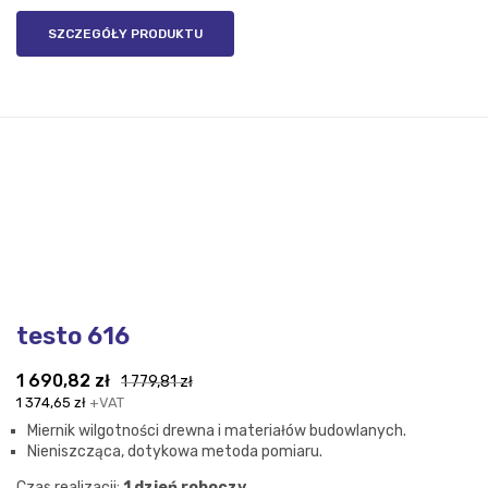
SZCZEGÓŁY PRODUKTU
testo 616
Pierwotna
Aktualna
1 690,82
zł
1 779,81
zł
cena
cena
1 374,65
zł
+VAT
wynosiła:
wynosi:
Miernik wilgotności drewna i materiałów budowlanych.
1
1
Nieniszcząca, dotykowa metoda pomiaru.
779,81 zł.
690,82 zł.
Czas realizacji:
1 dzień roboczy