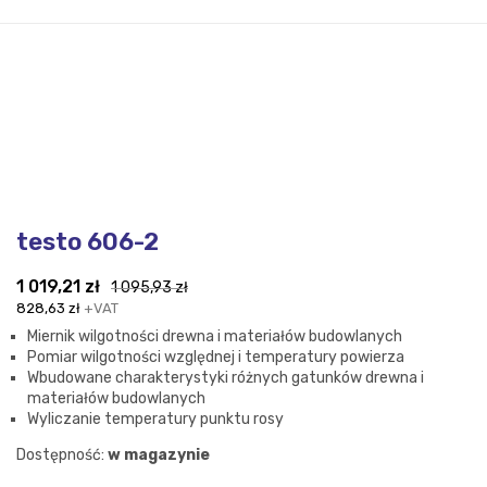
testo 606-2
Pierwotna
Aktualna
1 019,21
zł
1 095,93
zł
cena
cena
828,63
zł
+VAT
wynosiła:
wynosi:
Miernik wilgotności drewna i materiałów budowlanych
1
1
Pomiar wilgotności względnej i temperatury powierza
Wbudowane charakterystyki różnych gatunków drewna i
095,93 zł.
019,21 zł.
materiałów budowlanych
Wyliczanie temperatury punktu rosy
Dostępność:
w magazynie