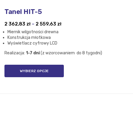
Tanel HIT-5
Zakres
2 362,83
zł
–
2 559,63
zł
cen:
Miernik wilgotności drewna
od
Konstrukcja młotkowa
2
Wyświetlacz cyfrowy LCD
362,83 zł
Realizacja:
1-7 dni
(z wzorcowaniem do 8 tygodni)
do
2
559,63 zł
WYBIERZ OPCJE