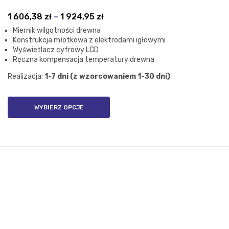
Zakres
1 606,38
zł
–
1 924,95
zł
cen:
Miernik wilgotności drewna
od
Konstrukcja młotkowa z elektrodami igłowymi
1
Wyświetlacz cyfrowy LCD
Ręczna kompensacja temperatury drewna
606,38 zł
do
Realizacja:
1-7 dni (z wzorcowaniem 1-30 dni)
1
924,95 zł
WYBIERZ OPCJE