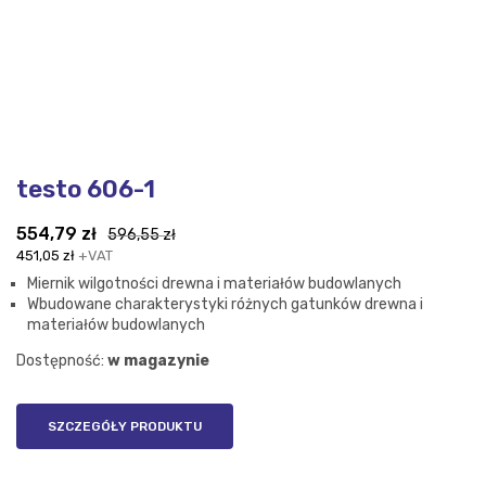
testo 606-1
Pierwotna
Aktualna
554,79
zł
596,55
zł
cena
cena
451,05
zł
+VAT
wynosiła:
wynosi:
Miernik wilgotności drewna i materiałów budowlanych
596,55 zł.
554,79 zł.
Wbudowane charakterystyki różnych gatunków drewna i
materiałów budowlanych
Dostępność:
w magazynie
SZCZEGÓŁY PRODUKTU