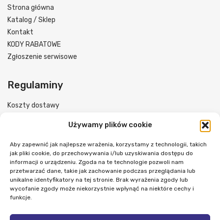
Strona główna
Katalog / Sklep
Kontakt
KODY RABATOWE
Zgłoszenie serwisowe
Regulaminy
Koszty dostawy
Formy płatności
Używamy plików cookie
Regulamin sklepu
Polityka prywatności
Aby zapewnić jak najlepsze wrażenia, korzystamy z technologii, takich
jak pliki cookie, do przechowywania i/lub uzyskiwania dostępu do
Reklamacje i zwroty
informacji o urządzeniu. Zgoda na te technologie pozwoli nam
przetwarzać dane, takie jak zachowanie podczas przeglądania lub
unikalne identyfikatory na tej stronie. Brak wyrażenia zgody lub
Śledź nas
wycofanie zgody może niekorzystnie wpłynąć na niektóre cechy i
funkcje.