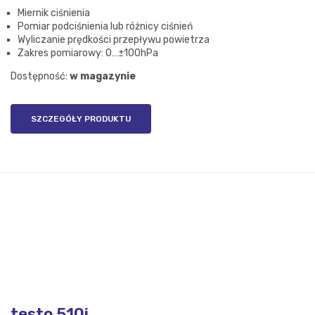
wynosiła:
wynosi:
Miernik ciśnienia
927,42 zł.
862,50 zł.
Pomiar podciśnienia lub różnicy ciśnień
Wyliczanie prędkości przepływu powietrza
Zakres pomiarowy: 0…±100hPa
Dostępność:
w magazynie
SZCZEGÓŁY PRODUKTU
testo 510i