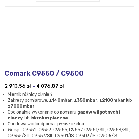
Comark C9550 / C9500
Zakres
2 913,56
zł
–
4 076,87
zł
cen:
Miernik różnicy ciśnień
od
Zakresy pomiarowe:
±140mbar
,
±350mbar
,
±2100mbar
lub
2
±7000mbar
Opcjonalnie wykonanie do pomiaru
gazów wilgotnych i
913,56 zł
cieczy
lub
iskrobezpieczne
.
do
Obudowa wodoodporna i pyłoszczelna.
4
Wersje: C9551, C9553, C9555, C9557, C9551/SIL, C9553/SIL,
076,87 zł
C9555/SIL, C9557/SIL, C9501/IS, C9503/IS, C9505/IS,