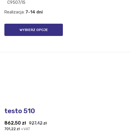
C9507/IS
Realizacja:
7-14 dni
WYBIERZ OPCJE
testo 510
Pierwotna
Aktualna
862,50
zł
927,42
zł
cena
cena
701,22
zł
+VAT