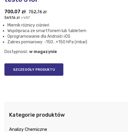
Pierwotna
Aktualna
700,07
zł
752,76
zł
cena
cena
569,16
zł
+VAT
wynosiła:
wynosi:
Miernik różnicy ciśnień
752,76 zł.
700,07 zł.
Współpraca ze smartfonem lub tabletem
Oprogramowanie dla Android i iOS
Zakres pomiarowy: -150…+150 hPa (mbar)
Dostępność:
w magazynie
SZCZEGÓŁY PRODUKTU
Kategorie produktów
Analizy Chemiczne