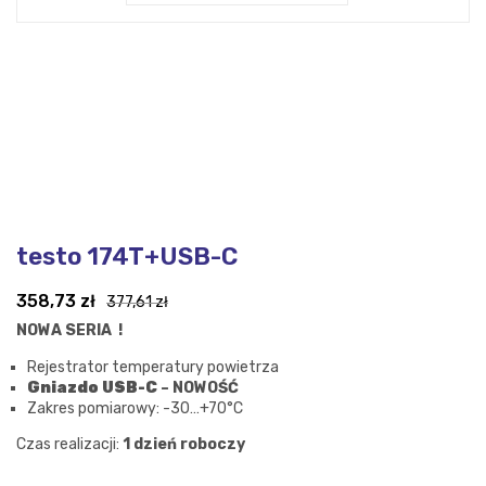
testo 174T+USB-C
Pierwotna
Aktualna
358,73
zł
377,61
zł
cena
cena
NOWA SERIA !
wynosiła:
wynosi:
Rejestrator temperatury powietrza
377,61 zł.
358,73 zł.
Gniazdo USB-C
– NOWOŚĆ
Zakres pomiarowy: -30…+70°C
Czas realizacji:
1 dzień roboczy