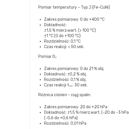
Pomiar temperatury – Typ J (Fe-CuNi)
Zakres pomiarowy: 0 do +400 °C
Dokładność:
±1,5 % mierz.wart. (> 100 °C)
±1 °C (0 do +100 °C)
Rozdzielność: 0,1 °C
Czas reakcji: < 50 sek.
Pomiar O₂
Zakres pomiarowy: 0 do 21 % obj.
Dokładność: ±0,2 % obj.
Rozdzielność: 0,1 % obj.
Czas reakcji t₉₀: 30 sek.
Różnica ciśnień – ciąg spalin:
Zakres pomiarowy: 20 do +20 hPa
Dokładność: ±1,5 % mierz.wart. (-20 do -3 hPa
(-0,6 do +0,6 hPa)
Rozdzielność: 0,01 hPa