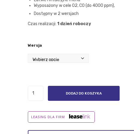
711,55 zł
Wyposażony w cele O2, CO (do 4000 ppm),
Dostępny w 2 wersjach
Czas realizacji:
1 dzień roboczy
Wersja
ilość
DODAJ DO KOSZYKA
testo
310
II
EN
LEASING DLA FIRM