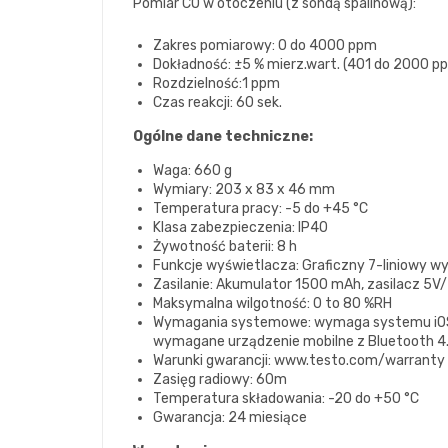
Pomiar CO w otoczeniu (z sondą spalinową):
Zakres pomiarowy: 0 do 4000 ppm
Dokładność: ±5 % mierz.wart. (401 do 2000 p
Rozdzielność:1 ppm
Czas reakcji: 60 sek.
Ogólne dane techniczne:
Waga: 660 g
Wymiary: 203 x 83 x 46 mm
Temperatura pracy: -5 do +45 °C
Klasa zabezpieczenia: IP40
Żywotność baterii: 8 h
Funkcje wyświetlacza: Graficzny 7-liniowy w
Zasilanie: Akumulator 1500 mAh, zasilacz 5V
Maksymalna wilgotność: 0 to 80 %RH
Wymagania systemowe: wymaga systemu iOS 
wymagane urządzenie mobilne z Bluetooth 4
Warunki gwarancji: www.testo.com/warranty
Zasięg radiowy: 60m
Temperatura składowania: -20 do +50 °C
Gwarancja: 24 miesiące