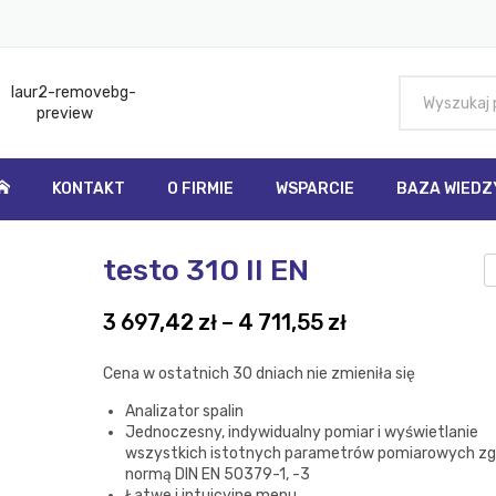
KONTAKT
O FIRMIE
WSPARCIE
BAZA WIEDZ
EDZY
PROMOCJE
ZAPYTANIA
SKLEP
testo 310 II EN
Otrzymaj KOD RABATOWY
NEGOCJUJ cenę!
Zapytanie o miernik grubości powłok
Twoje zapytanie ze sklepu
e
Zakres
3 697,42
zł
–
4 711,55
zł
cen:
5
od
Cena w ostatnich 30 dniach nie zmieniła się
3
Analizator spalin
697,42 zł
Jednoczesny, indywidualny pomiar i wyświetlanie
do
wszystkich istotnych parametrów pomiarowych zg
4
normą DIN EN 50379-1, -3
Łatwe i intuicyjne menu