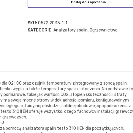
Dodaj do zapytania
SKU:
0572 2035-1-1
KATEGORIE:
Analizatory spalin
,
Ogrzewnictwo
la O2 i CO oraz czujnik temperatury zintegrowany z sondą spalin.
tlenku węgla, a także temperaturę spalin i otoczenia. Na podstawie t
 pomiarowe, takie jak wartość CO2, stopień skuteczności i straty
y ma swoje mocne strony w dokładności pomiaru, konfigurowalnym
egłego, intuicyjnej obsłudze, solidnej obudowie, opcji połączenia z
n testo 310 II EN oferuje wszystko, czego fachowcy instalacji grzewc
h grzewczych.
-3.
pomocą analizatora spalin testo 310 II EN dla początkujących.