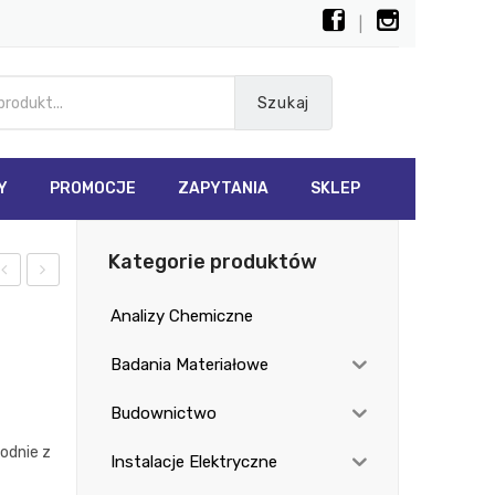
|
Szukaj
Y
PROMOCJE
ZAPYTANIA
SKLEP
Kategorie produktów
st
RT-
Analizy Chemiczne
o
220
65
Badania Materiałowe
i
Budownictwo
odnie z
Instalacje Elektryczne