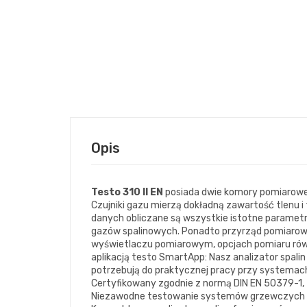
Opis
Testo 310 II EN
posiada dwie komory pomiarowe d
Czujniki gazu mierzą dokładną zawartość tlenu i 
danych obliczane są wszystkie istotne parametry
gazów spalinowych. Ponadto przyrząd pomiarow
wyświetlaczu pomiarowym, opcjach pomiaru równol
aplikacją testo SmartApp: Nasz analizator spali
potrzebują do praktycznej pracy przy systemac
Certyfikowany zgodnie z normą DIN EN 50379-1, 
Niezawodne testowanie systemów grzewczych za 