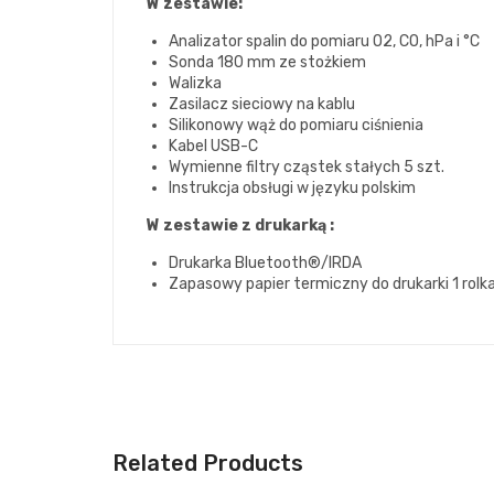
W zestawie:
Analizator spalin do pomiaru O2, CO, hPa i °C
Sonda 180 mm ze stożkiem
Walizka
Zasilacz sieciowy na kablu
Silikonowy wąż do pomiaru ciśnienia
Kabel USB-C
Wymienne filtry cząstek stałych 5 szt.
Instrukcja obsługi w języku polskim
W zestawie z drukarką :
Drukarka Bluetooth®/IRDA
Zapasowy papier termiczny do drukarki 1 rolk
Related Products