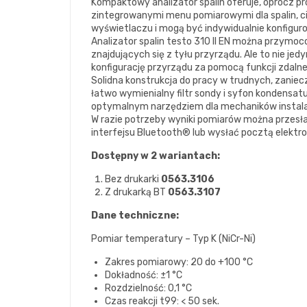
Kompaktowy analizator spalin oferuje, oprócz p
zintegrowanymi menu pomiarowymi dla spalin, cią
wyświetlaczu i mogą być indywidualnie konfigur
Analizator spalin testo 310 II EN można przym
znajdujących się z tyłu przyrządu. Ale to nie je
konfigurację przyrządu za pomocą funkcji zdalne
Solidna konstrukcja do pracy w trudnych, zanie
łatwo wymienialny filtr sondy i syfon kondensatu,
optymalnym narzędziem dla mechaników instalacj
W razie potrzeby wyniki pomiarów można przesła
interfejsu Bluetooth® lub wysłać pocztą elektr
Dostępny w 2 wariantach:
Bez drukarki
0563.3106
Z drukarką BT
0563.3107
Dane techniczne:
Pomiar temperatury – Typ K (NiCr-Ni)
Zakres pomiarowy: 20 do +100 °C
Dokładność: ±1 °C
Rozdzielność: 0,1 °C
Czas reakcji t99: < 50 sek.