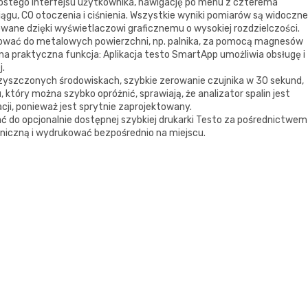
rostego interfejsu użytkownika, nawigację po menu z czterema
gu, CO otoczenia i ciśnienia. Wszystkie wyniki pomiarów są widoczne
owane dzięki wyświetlaczowi graficznemu o wysokiej rozdzielczości.
ocować do metalowych powierzchni, np. palnika, za pomocą magnesów
dyna praktyczna funkcja: Aplikacja testo SmartApp umożliwia obsługę i
j.
czyszczonych środowiskach, szybkie zerowanie czujnika w 30 sekund,
 który można szybko opróżnić, sprawiają, że analizator spalin jest
i, ponieważ jest sprytnie zaprojektowany.
ć do opcjonalnie dostępnej szybkiej drukarki Testo za pośrednictwem
oniczną i wydrukować bezpośrednio na miejscu.