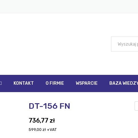
KONTAKT
O FIRMIE
WSPARCIE
BAZA WIEDZ
EDZY
PROMOCJE
ZAPYTANIA
SKLEP
DT-156 FN
Otrzymaj KOD RABATOWY
NEGOCJUJ cenę!
Zapytanie o miernik grubości powłok
Twoje zapytanie ze sklepu
e
736,77
zł
s
599,00
zł
+VAT
U