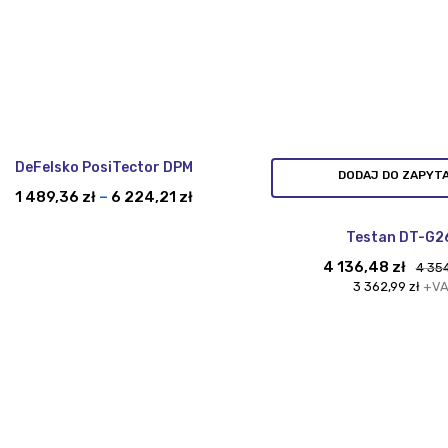
DeFelsko PosiTector DPM
DODAJ DO ZAPYT
Zakres
1 489,36
zł
–
6 224,21
zł
cen:
od
Testan DT-G2
1
4 136,48
zł
4 35
489,36 zł
3 362,99
zł
+VA
do
6
224,21 zł