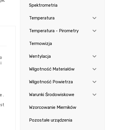
ja
,
Spektrometria
Temperatura
Temperatura - Pirometry
Termowizja
Wentylacja
go
i
Wilgotność Materiałów
Wilgotność Powietrza
Warunki Środowiskowe
 .
est
Wzorcowanie Mierników
Pozostałe urządzenia