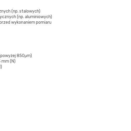
nych (np. stalowych)
cznych (np. aluminiowych)
przed wykonaniem pomiaru
 (powyżej 850μm)
3 mm (N)
N)