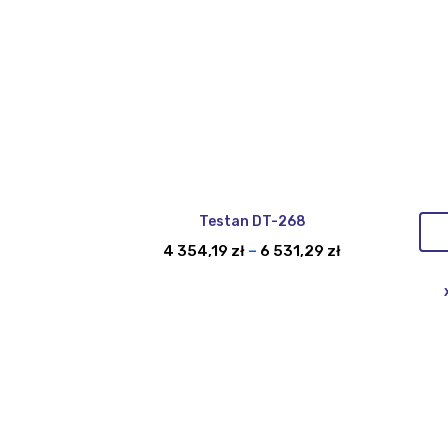
Testan DT-268
Zakres
4 354,19
zł
–
6 531,29
zł
cen:
od
4
354,19 zł
do
6
531,29 zł