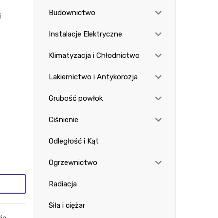
am
-1
Budownictwo
i
etr
10
Instalacje Elektryczne
0
Klimatyzacja i Chłodnictwo
Lakiernictwo i Antykorozja
Grubość powłok
Ciśnienie
Odległość i Kąt
Ogrzewnictwo
Radiacja
Siła i ciężar