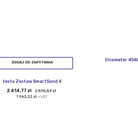
Elcometer 456C
DODAJ DO ZAPYTANIA
testo Zestaw SmartSond 4
Pierwotna
Aktualna
2 414,77
zł
2 596,53
zł
cena
cena
1 963,23
zł
+VAT
wynosiła:
wynosi:
2
2
596,53 zł.
414,77 zł.