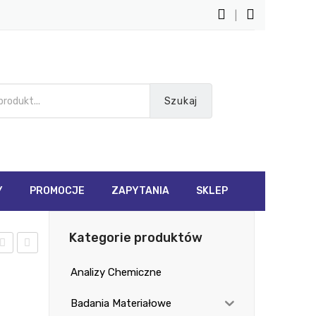
|
Szukaj
Y
PROMOCJE
ZAPYTANIA
SKLEP
Kategorie produktów
tri
est
Analizy Chemiczne
on
o
ltr
760
Badania Materiałowe