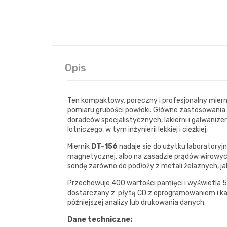
Opis
Ten kompaktowy, poręczny i profesjonalny mier
pomiaru grubości powłoki. Główne zastosowania le
doradców specjalistycznych, lakierni i galwani
lotniczego, w tym inżynierii lekkiej i ciężkiej.
Miernik
DT-156
nadaje się do użytku laboratoryj
magnetycznej, albo na zasadzie prądów wirowyc
sondę zarówno do podłoży z metali żelaznych, ja
Przechowuje 400 wartości pamięci i wyświetla 5 
dostarczany z płytą CD z oprogramowaniem i k
późniejszej analizy lub drukowania danych.
Dane techniczne: