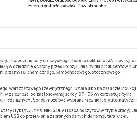
KATEGORIE:
Grubość powłok
,
Lakiernictwo i Antykoroz
Mierniki grubości powłok
,
Powłoki suche
nik jest przeznaczony do szybkiego i bardzo dokładnego/precyzyjne
żą w dziedzinie ochrony przed korozją. Idealny dla producentów, biur 
zerni, przemysłu chemicznego, samochodowego, stoczniowego i
nego, warsztatowego i zewnętrznego. Działa albo na zasadzie indukcji
h, w zależności od zastosowanej sondy. DT-156 wykorzystuje tylko
1
k i nieżelaznych . Sonda może być wybrana ręcznie lub automatycznie
statystyk (AVG, MAX, MIN, S.DEV i liczba odczytów w trybie pracy). J
ablem USB do przesyłania zebranych danych do komputera w celu