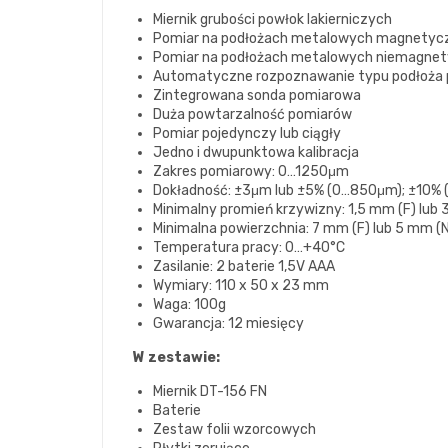
Miernik grubości powłok lakierniczych
Pomiar na podłożach metalowych magnetycz
Pomiar na podłożach metalowych niemagnety
Automatyczne rozpoznawanie typu podłoża 
Zintegrowana sonda pomiarowa
Duża powtarzalność pomiarów
Pomiar pojedynczy lub ciągły
Jedno i dwupunktowa kalibracja
Zakres pomiarowy: 0…1250μm
Dokładność: ±3μm lub ±5% (0…850μm); ±10%
Minimalny promień krzywizny: 1,5 mm (F) lub 
Minimalna powierzchnia: 7 mm (F) lub 5 mm (
Temperatura pracy: 0…+40°C
Zasilanie: 2 baterie 1,5V AAA
Wymiary: 110 x 50 x 23 mm
Waga: 100g
Gwarancja: 12 miesięcy
W zestawie:
Miernik DT-156 FN
Baterie
Zestaw folii wzorcowych