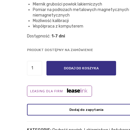
Miernik grubości powłok lakierniczych
Pomiar na podłożach metalowych magnetycznych 
niemagnetycznych
S
Możliwość kalibracji
Współpraca z komputerem
Dostępność:
1-7 dni
PRODUKT DOSTĘPNY NA ZAMÓWIENIE
ilość
DODAJ DO KOSZYKA
DT-
156
FN
LEASING DLA FIRM
Dodaj do zapytania